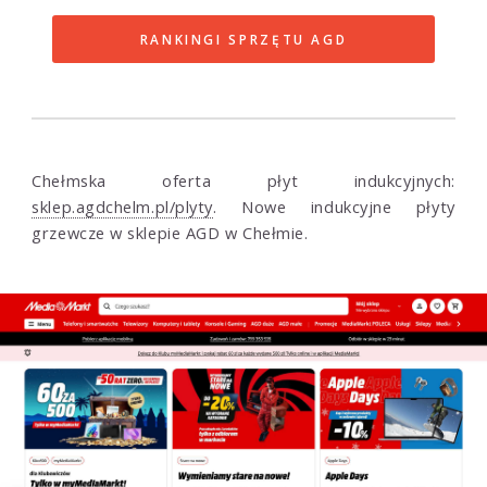
RANKINGI SPRZĘTU AGD
Chełmska oferta płyt indukcyjnych:
sklep.agdchelm.pl/plyty
. Nowe indukcyjne płyty
grzewcze w sklepie AGD w Chełmie.