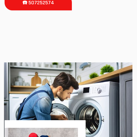
☎️ 507252574