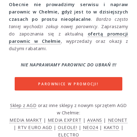
Obecnie nie prowadzimy serwisu i napraw
parownic w Chełmie, gdyż jest to w dzisiejszych
czasach po prostu nieopłacalne
.
Bardzo często
taniej wychodzi zakup nowej parownicy
. Zapraszamy
do zapoznania się z aktualną
ofertą promocji
parownic w Chełmie
, wyprzedaży oraz okazji z
dużymi rabatami.
NIE NAPRAWIAMY PAROWNIC DO UBRAŃ !!!
PAROWNICE W PROMOCJI!
Sklep z AGD
oraz inne sklepy z nowym sprzętem AGD
w Chełmie:
MEDIA MARKT
|
MEDIA EXPERT
|
AVANS
|
NEONET
|
RTV EURO AGD
|
OLEOLE!
|
NEO24
|
KAKTO
|
ELECTRO