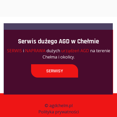
Serwis dużego AGD w Chełmie
SERWIS
i
NAPRAWA
dużych
urządzeń AGD
na terenie
Chełma i okolicy.
SERWISY
©
agdchelm.pl
Polityka prywatności