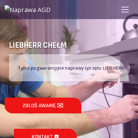
C
LIEBHERR CHEŁM
Tylko pogwarancyjne naprawy sprzętu LIEBHERR!
ZGŁOŚ AWARIĘ ✉️
KONTAKT ☎️