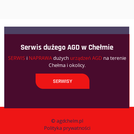
Serwis dużego AGD w Chełmie
SERWIS
i
NAPRAWA
dużych
urządzeń AGD
na terenie
Chełma i okolicy.
SERWISY
©
agdchelm.pl
Polityka prywatności