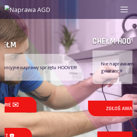
CHEŁM HOOVER
Nie naprawiamy sprzętu AGD HOOVER na
R!
gwarancji!
ZGŁOŚ AWARIĘ ✉️