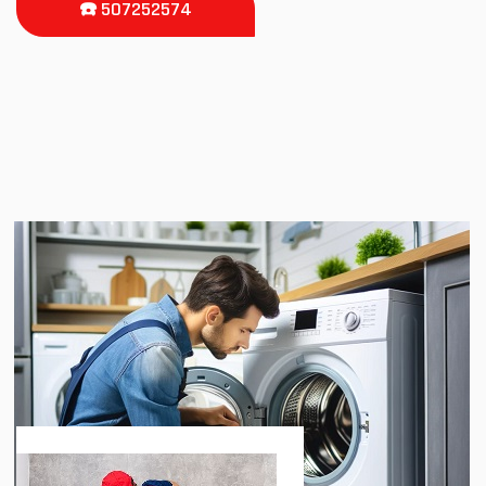
☎️ 507252574