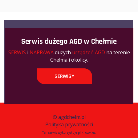
Serwis dużego AGD w Chełmie
SERWIS
i
NAPRAWA
dużych
urządzeń AGD
na terenie
Chełma i okolicy.
SERWISY
©
agdchelm.pl
Polityka prywatności
Ten serwis wykorzystuje pliki cookies.