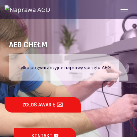
AEG CHEŁM
C
Tylko pogwarancyjne naprawy sprzętu AEG!
ZGŁOŚ AWARIĘ ✉️
KONTAKT ☎️