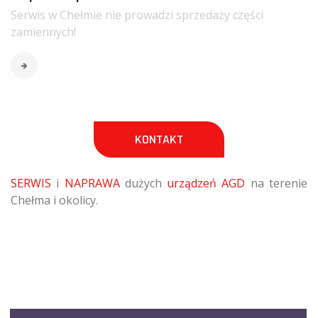
Serwis w Chełmie nie prowadzi sprzedaży części
zamiennych!
KONTAKT
SERWIS
i
NAPRAWA
dużych
urządzeń AGD
na terenie
Chełma i okolicy.