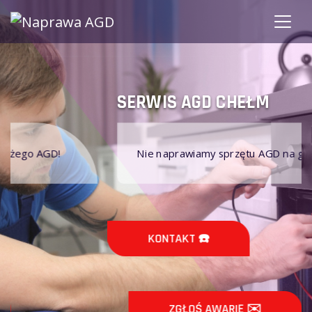
SERWIS AGD CHEŁM
Nie naprawiamy sprzętu AGD na gwarancji!
KONTAKT ☎️
ZGŁOŚ AWARIĘ ✉️