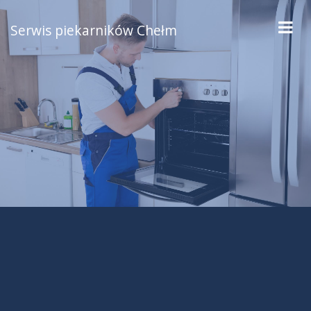
Serwis piekarników Chełm