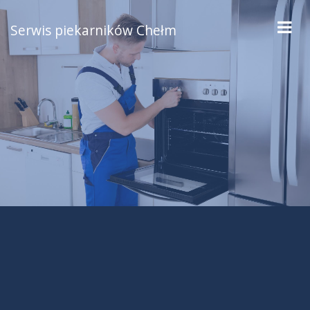
Serwis piekarników Chełm