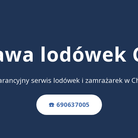
awa lodówek 
rancyjny serwis lodówek i zamrażarek w C
☎️ 690637005