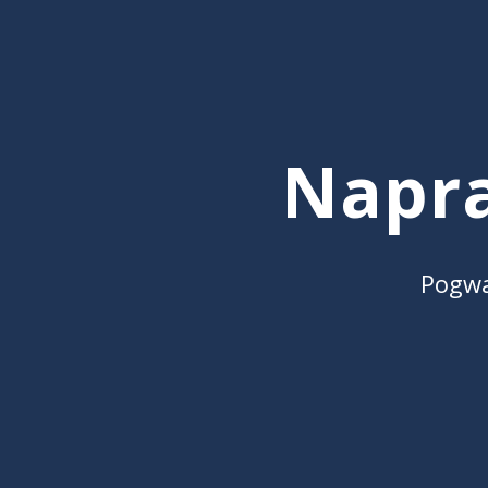
Napr
Pogwa