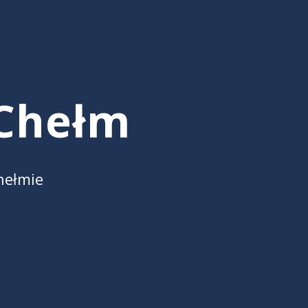
Chełm
hełmie